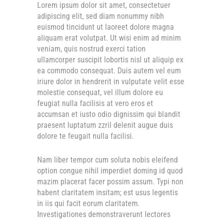
Lorem ipsum dolor sit amet, consectetuer
adipiscing elit, sed diam nonummy nibh
euismod tincidunt ut laoreet dolore magna
aliquam erat volutpat. Ut wisi enim ad minim
veniam, quis nostrud exerci tation
ullamcorper suscipit lobortis nisl ut aliquip ex
ea commodo consequat. Duis autem vel eum
iriure dolor in hendrerit in vulputate velit esse
molestie consequat, vel illum dolore eu
feugiat nulla facilisis at vero eros et
accumsan et iusto odio dignissim qui blandit
praesent luptatum zzril delenit augue duis
dolore te feugait nulla facilisi.
Nam liber tempor cum soluta nobis eleifend
option congue nihil imperdiet doming id quod
mazim placerat facer possim assum. Typi non
habent claritatem insitam; est usus legentis
in iis qui facit eorum claritatem.
Investigationes demonstraverunt lectores