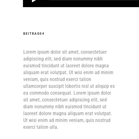
BEITRAG04
Lorem ipsum dolor sit amet, consectetuer
adipiscing elit, sed diam nonummy nibh
euismod tincidunt ut laoreet dolore magna
aliquam erat volutpat. Ut wisi enim ad minim
veniam, quis nostrud exerci tation
ullamcorper suscipit lobortis nisl ut aliquip ex
ea commodo consequat. Lorem ipsum dolor
sit amet, consectetuer adipiscing elit, sed
diam nonummy nibh euismod tincidunt ut
laoreet dolore magna aliquam erat volutpat.
Ut wisi enim ad minim veniam, quis nostrud
exerci tation ulla.