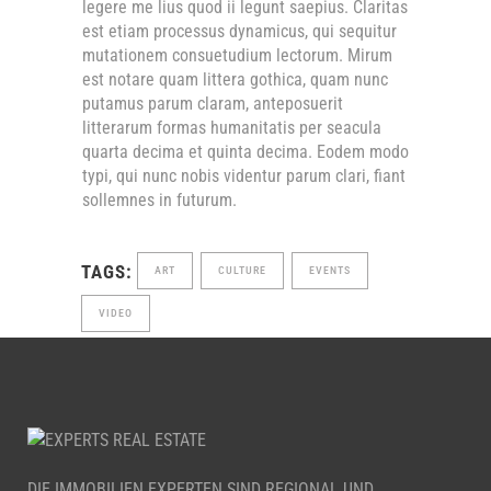
legere me lius quod ii legunt saepius. Claritas
est etiam processus dynamicus, qui sequitur
mutationem consuetudium lectorum. Mirum
est notare quam littera gothica, quam nunc
putamus parum claram, anteposuerit
litterarum formas humanitatis per seacula
quarta decima et quinta decima. Eodem modo
typi, qui nunc nobis videntur parum clari, fiant
sollemnes in futurum.
TAGS:
ART
CULTURE
EVENTS
VIDEO
DIE IMMOBILIEN EXPERTEN SIND REGIONAL UND