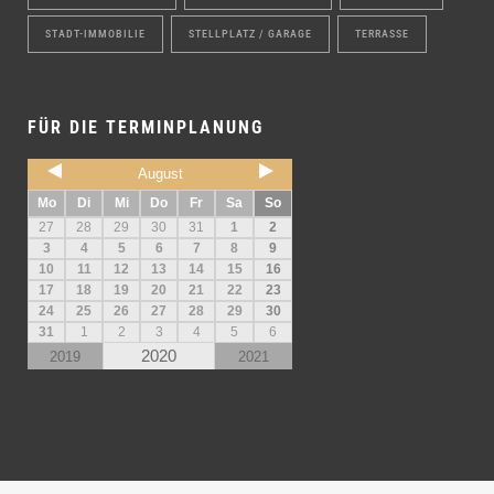
STADT-IMMOBILIE
STELLPLATZ / GARAGE
TERRASSE
FÜR DIE TERMINPLANUNG
August
Mo
Di
Mi
Do
Fr
Sa
So
27
28
29
30
31
1
2
3
4
5
6
7
8
9
10
11
12
13
14
15
16
17
18
19
20
21
22
23
24
25
26
27
28
29
30
31
1
2
3
4
5
6
2020
2019
2021