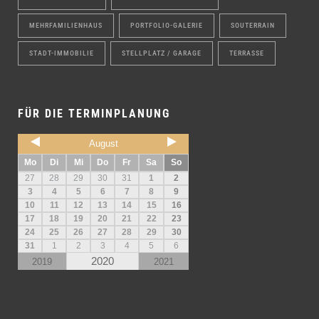
MEHRFAMILIENHAUS
PORTFOLIO-GALERIE
SOUTERRAIN
STADT-IMMOBILIE
STELLPLATZ / GARAGE
TERRASSE
FÜR DIE TERMINPLANUNG
August
Mo
Di
Mi
Do
Fr
Sa
So
27
28
29
30
31
1
2
3
4
5
6
7
8
9
10
11
12
13
14
15
16
17
18
19
20
21
22
23
24
25
26
27
28
29
30
31
1
2
3
4
5
6
2020
2019
2021