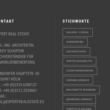
ONTAKT
STICHWORTE
BALKON / LOGGIA
PERT REAL ESTATE
BARRIEREFREI
PL.-ING. ARCHITEKTIN
BOV SCHOPOW
DACHGESCHOSS
CHVERSTÄNDIGE FÜR
DOPPELHAUSHÄLFTE
MOBILIENBEWERTUNG
EIGENTUMSWOHNUNG
NDORFER HAUPTSTR. 60
-50997 KÖLN
EINFAMILIENHAUS
L: +49 (0)2233.6280127
X: +49.(0)3212.2528661
MAISONETTE-WOHNUNG
AIL:
MEHRFAMILIENHAUS
IL@EXPERT-REALESTATE.EU
PORTFOLIO-GALERIE