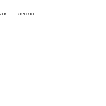
NER
KONTAKT
, PARKSTR., MEHRFAMILIENHAUS
 AMSELWEG, WOHNUNG 7