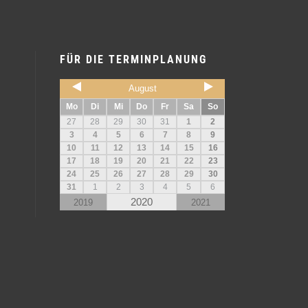
FÜR DIE TERMINPLANUNG
August
Mo
Di
Mi
Do
Fr
Sa
So
27
28
29
30
31
1
2
3
4
5
6
7
8
9
10
11
12
13
14
15
16
17
18
19
20
21
22
23
24
25
26
27
28
29
30
31
1
2
3
4
5
6
2020
2019
2021