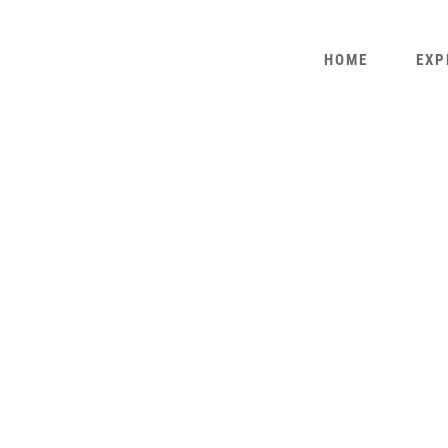
HOME
EXP
OBERHAUSEN, WILHELMSTR.,
DOPPELHAUSHÄLFTE
OBERHAUSEN, PARKSTR., MEHRFAMILIENHAUS
EG