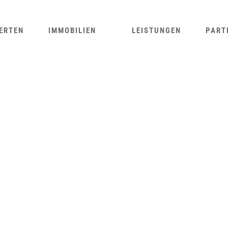
ERTEN
IMMOBILIEN
LEISTUNGEN
PART
OBERHAUSEN, PARKSTR., MEHRFAMILIENHAUS
OBERHAUSEN
DG
OG
WESSELING, AMSELWEG, WOHNUNG 9
WESSELING,